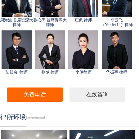
周海波 首席资深大
张心田 首席资深大
庄侃 律师
李云飞
律师
律师
（Yunfei Li）律师
陆晨奇 律师
张梦 律师
李伊律师
华振宇 律师
免费电话
在线咨询
律所环境
Environment