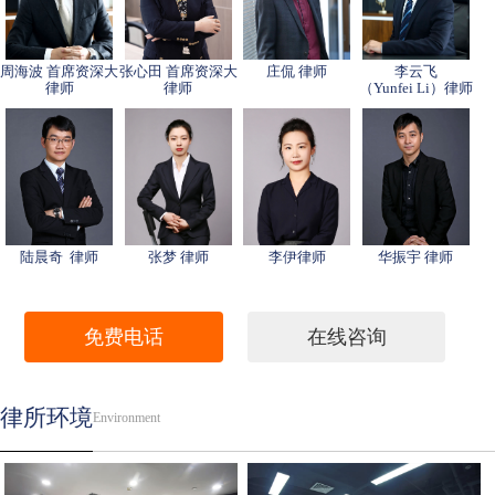
周海波 首席资深大
张心田 首席资深大
庄侃 律师
李云飞
律师
律师
（Yunfei Li）律师
陆晨奇 律师
张梦 律师
李伊律师
华振宇 律师
免费电话
在线咨询
律所环境
Environment