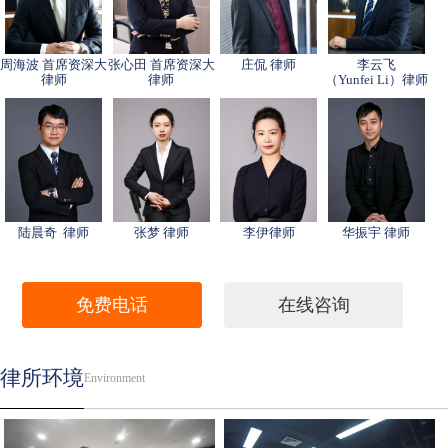
周海波 首席资深大
张心田 首席资深大
庄侃 律师
李云飞
律师
律师
（Yunfei Li）律师
陆晨奇 律师
张梦 律师
李伊律师
华振宇 律师
免费电话
在线咨询
律所环境
Environment