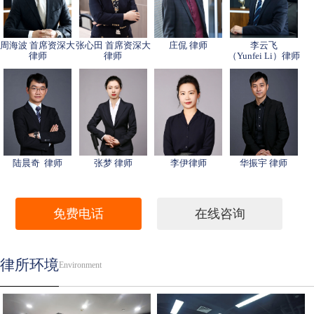
周海波 首席资深大
张心田 首席资深大
庄侃 律师
李云飞
律师
律师
（Yunfei Li）律师
陆晨奇 律师
张梦 律师
李伊律师
华振宇 律师
免费电话
在线咨询
律所环境
Environment