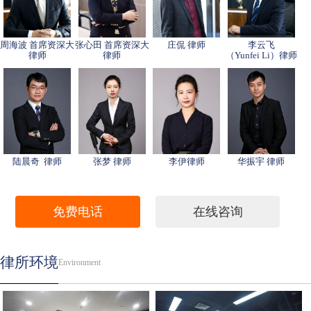
周海波 首席资深大
张心田 首席资深大
庄侃 律师
李云飞
律师
律师
（Yunfei Li）律师
陆晨奇 律师
张梦 律师
李伊律师
华振宇 律师
免费电话
在线咨询
律所环境
Environment