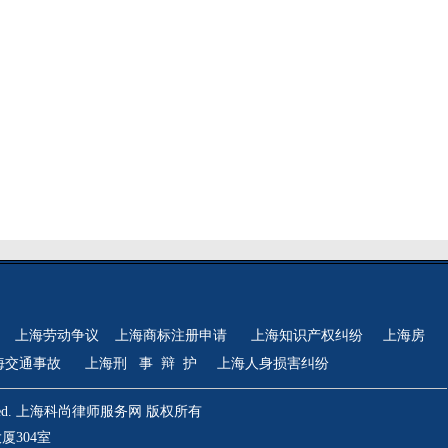
上海劳动争议
上海商标注册申请
上海知识产权纠纷
上海房
海交通事故
上海刑 事 辩 护
上海人身损害纠纷
hts Reserved. 上海科尚律师服务网 版权所有
厦304室