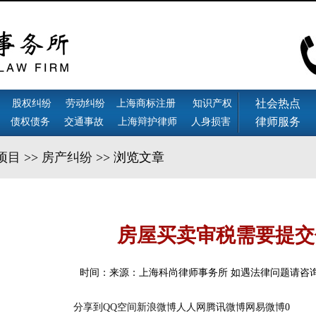
社会热点
股权纠纷
劳动纠纷
上海商标注册
知识产权
律师服务
债权债务
交通事故
上海辩护律师
人身损害
项目
>>
房产纠纷
>> 浏览文章
房屋买卖审税需要提交
时间：来源：上海科尚律师事务所 如遇法律问题请咨询
分享到
QQ空间
新浪微博
人人网
腾讯微博
网易微博
0