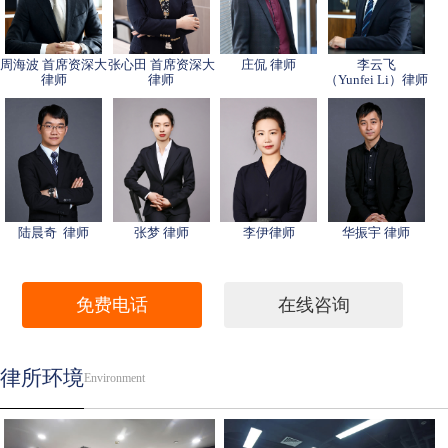
周海波 首席资深大
张心田 首席资深大
庄侃 律师
李云飞
律师
律师
（Yunfei Li）律师
陆晨奇 律师
张梦 律师
李伊律师
华振宇 律师
免费电话
在线咨询
律所环境
Environment