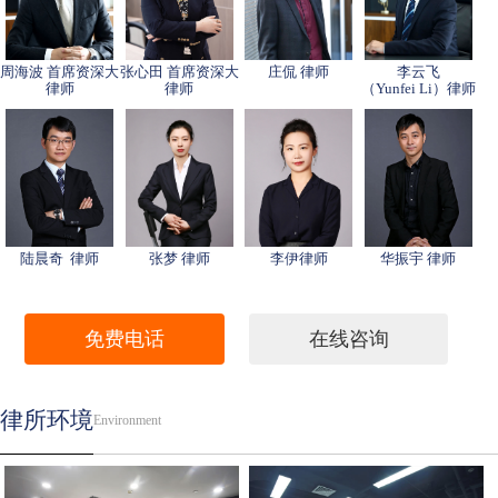
周海波 首席资深大
张心田 首席资深大
庄侃 律师
李云飞
律师
律师
（Yunfei Li）律师
陆晨奇 律师
张梦 律师
李伊律师
华振宇 律师
免费电话
在线咨询
律所环境
Environment