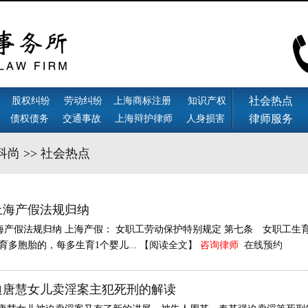
社会热点
股权纠纷
劳动纠纷
上海商标注册
知识产权
律师服务
债权债务
交通事故
上海辩护律师
人身损害
科尚
>>
社会热点
新上海产假法规归纳
上海产假法规归纳 上海产假： 女职工劳动保护特别规定 第七条 女职工生
育多胞胎的，每多生育1个婴儿...
【阅读全文】
咨询律师
在线预约
迫唐慧女儿卖淫案主犯死刑的解读