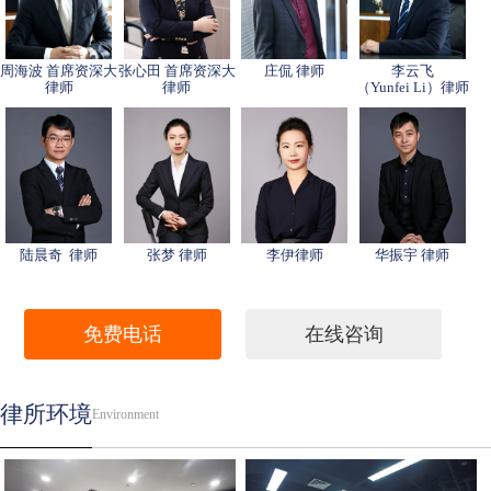
周海波 首席资深大
张心田 首席资深大
庄侃 律师
李云飞
律师
律师
（Yunfei Li）律师
陆晨奇 律师
张梦 律师
李伊律师
华振宇 律师
免费电话
在线咨询
律所环境
Environment