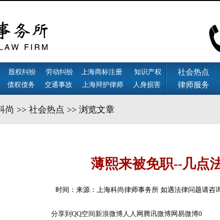
社会热点
股权纠纷
劳动纠纷
上海商标注册
知识产权
律师服务
债权债务
交通事故
上海辩护律师
人身损害
科尚
>>
社会热点
>> 浏览文章
薄熙来被免职--几点
时间：来源：上海科尚律师事务所 如遇法律问题请咨询
分享到
QQ空间
新浪微博
人人网
腾讯微博
网易微博
0