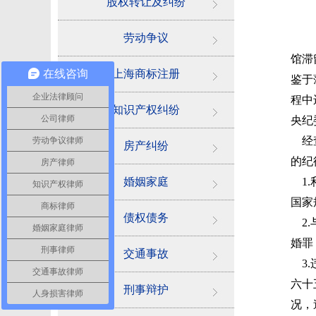
股权转让及纠纷
劳动争议
馆滞
在线咨询
上海商标注册
鉴于
企业法律顾问
程中
知识产权纠纷
公司律师
央纪
经查
劳动争议律师
房产纠纷
的纪
房产律师
婚姻家庭
1.
知识产权律师
国家
商标律师
债权债务
2.
婚姻家庭律师
婚罪
刑事律师
交通事故
3.
交通事故律师
六十
刑事辩护
人身损害律师
况，