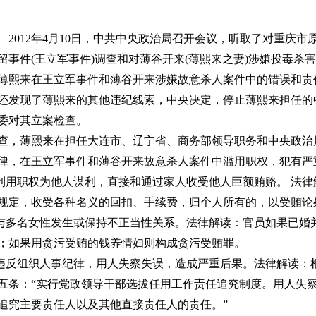
2012年4月10日，中共中央政治局召开会议，听取了对重庆
留事件(王立军事件)调查和对薄谷开来(薄熙来之妻)涉嫌投毒杀
薄熙来在王立军事件和薄谷开来涉嫌故意杀人案件中的错误和责任
还发现了薄熙来的其他违纪线索，中央决定，停止薄熙来担任的
委对其立案检查。
，薄熙来在担任大连市、辽宁省、商务部领导职务和中央政治
律，在王立军事件和薄谷开来故意杀人案件中滥用职权，犯有严
利用职权为他人谋利，直接和通过家人收受他人巨额贿赂。 法
规定，收受各种名义的回扣、手续费，归个人所有的，以受贿论
与多名女性发生或保持不正当性关系。法律解读：官员如果已婚
；如果用贪污受贿的钱养情妇则构成贪污受贿罪。
违反组织人事纪律，用人失察失误，造成严重后果。法律解读：
五条：“实行党政领导干部选拔任用工作责任追究制度。用人失
追究主要责任人以及其他直接责任人的责任。”