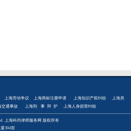
上海劳动争议
上海商标注册申请
上海知识产权纠纷
上海房
海交通事故
上海刑 事 辩 护
上海人身损害纠纷
hts Reserved. 上海科尚律师服务网 版权所有
厦304室