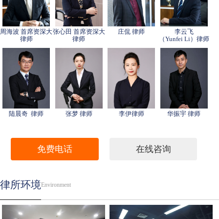
周海波 首席资深大
张心田 首席资深大
庄侃 律师
李云飞
律师
律师
（Yunfei Li）律师
陆晨奇 律师
张梦 律师
李伊律师
华振宇 律师
免费电话
在线咨询
律所环境
Environment