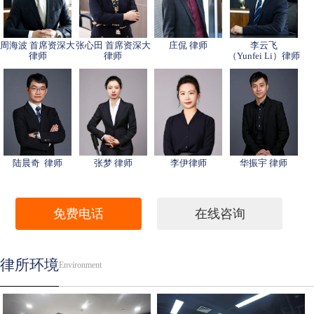
周海波 首席资深大
张心田 首席资深大
庄侃 律师
李云飞
律师
律师
（Yunfei Li）律师
陆晨奇 律师
张梦 律师
李伊律师
华振宇 律师
免费电话
在线咨询
律所环境
Environment