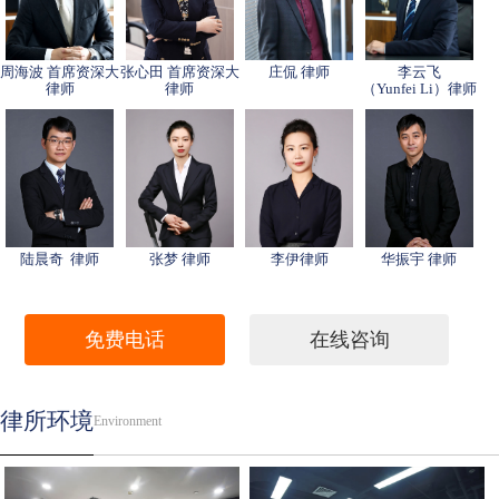
周海波 首席资深大
张心田 首席资深大
庄侃 律师
李云飞
律师
律师
（Yunfei Li）律师
陆晨奇 律师
张梦 律师
李伊律师
华振宇 律师
免费电话
在线咨询
律所环境
Environment