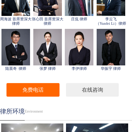
周海波 首席资深大
张心田 首席资深大
庄侃 律师
李云飞
律师
律师
（Yunfei Li）律师
陆晨奇 律师
张梦 律师
李伊律师
华振宇 律师
免费电话
在线咨询
律所环境
Environment