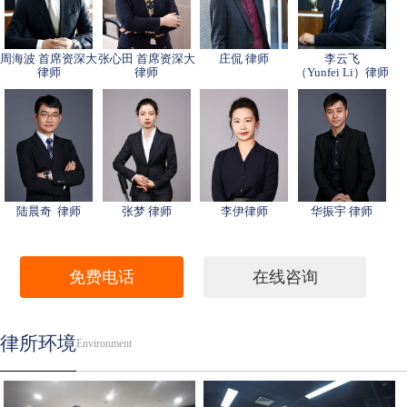
周海波 首席资深大
张心田 首席资深大
庄侃 律师
李云飞
律师
律师
（Yunfei Li）律师
陆晨奇 律师
张梦 律师
李伊律师
华振宇 律师
免费电话
在线咨询
律所环境
Environment