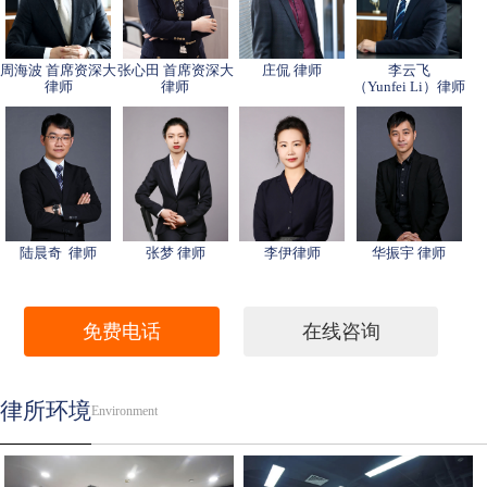
周海波 首席资深大
张心田 首席资深大
庄侃 律师
李云飞
律师
律师
（Yunfei Li）律师
陆晨奇 律师
张梦 律师
李伊律师
华振宇 律师
免费电话
在线咨询
律所环境
Environment